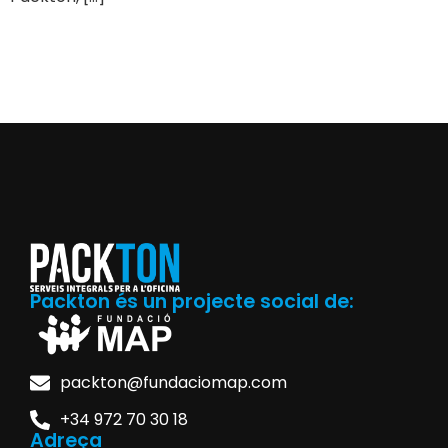
Packton és un projecte social de:
packton@fundaciomap.com
+34 972 70 30 18
Adreça