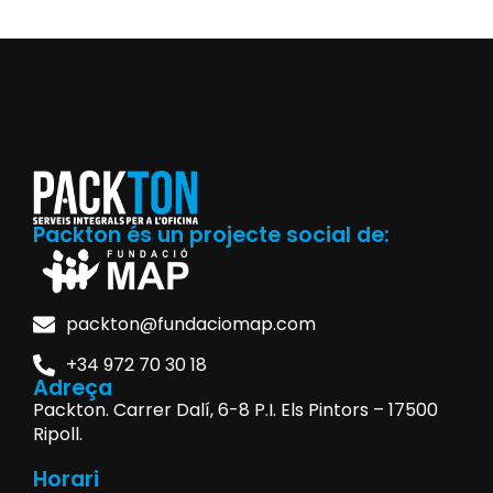
Packton és un projecte social de:
packton@fundaciomap.com
+34 972 70 30 18
Adreça
Packton. Carrer Dalí, 6-8 P.I. Els Pintors – 17500
Ripoll.
Horari