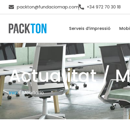
packton@fundaciomap.com
+34 972 70 30 18
Serveis d’impressió
Mobil
Actualitat / M
Inici
/
Mobiliario